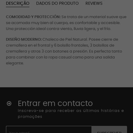
DESCRIÇÃO
DADOS DO PRODUTO
REVIEWS
COMODIDAD Y PROTECCIÓN:
Se trata de un material suave que
se acomoda muy bien al cuerpo, es confortable y accesible.
Una protección ideal contra viento, lluvia ligera, y el frío.
DISEÑO MODERNO:
Chaleco de Piel Natural. Posee cierre de
cremallera en el frontal y 6 bolsillo frontales, 3 bolsillos de
cremallera y otros 3 con botones a presión. Es perfecta tanto
para combinar con la ropa casual como para una salida
elegante.
Entrar em contacto
Inscreva-se para receber as últimas histórias e
promoções